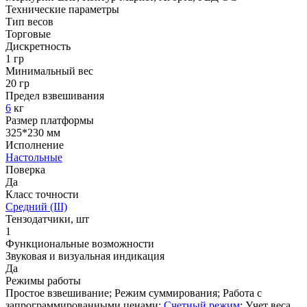
Технические параметры
Тип весов
Торговые
Дискретность
1 гр
Минимальный вес
20 гр
Предел взвешивания
6
кг
Размер платформы
325*230 мм
Исполнение
Настольные
Поверка
Да
Класс точности
Средний (III)
Тензодатчики, шт
1
Функциональные возможности
Звуковая и визуальная индикация
Да
Режимы работы
Простое взвешивание; Режим суммирования; Работа с
запрограммированными ценами;
Счетный режим
; Учет веса