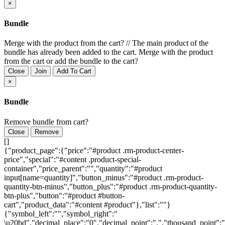
×
Bundle
Merge with the product from the cart?
//
The main product of the
bundle has already been added to the cart. Merge with the product
from the cart or add the bundle to the cart?
Close
Join
Add To Cart
×
Bundle
Remove bundle from cart?
Close
Remove
[]
{"product_page":{"price":"#product .rm-product-center-
price","special":"#content .product-special-
container","price_parent":"","quantity":"#product
input[name=quantity]","button_minus":"#product .rm-product-
quantity-btn-minus","button_plus":"#product .rm-product-quantity-
btn-plus","button":"#product #button-
cart","product_data":"#content #product"},"list":""}
{"symbol_left":"","symbol_right":"
\u20bd","decimal_place":"0","decimal_point":".","thousand_point":"