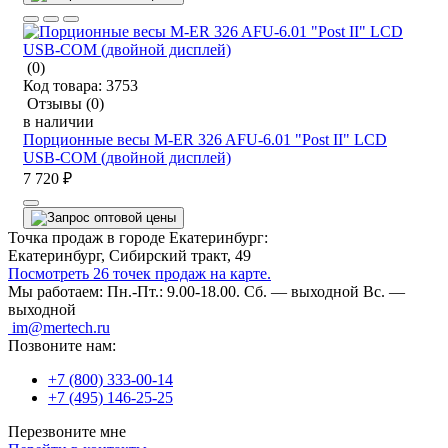
(0)
Код товара:
3753
Отзывы
(0)
в наличии
Порционные весы M-ER 326 AFU-6.01 "Post II" LCD
USB-COM (двойной дисплей)
7 720 ₽
Точка продаж в городе Екатеринбург:
Екатеринбург, Сибирский тракт, 49
Посмотреть 26 точек продаж на карте.
Мы работаем:
Пн.-Пт.: 9.00-18.00.
Сб. — выходной
Вс. —
выходной
im@mertech.ru
Позвоните нам:
+7 (800) 333-00-14
+7 (495) 146-25-25
Перезвоните мне