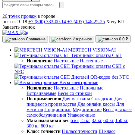
26 точек продаж
в городе
пн–пт: 9–18
+7 (800) 333-00-14
+7 (495) 146-25-25
Хочу КП
Заказать звонок
Сравнение
Избранное
0
0 ₽
MERTECH VISION-AI
Терминалы оплаты СБП
Исполнение
Настольные
Настенные
Терминалы оплаты СБП с
NFC
Дисплей QR-кодов без NFC
Весы электронные
Исполнение
Настольные
Напольные
Встраиваемые
Весы со стойкой
По применению
Для магазина
Складские
Для
пищевого производства
Для онлайн кассы
Для
метизов
Порционные
Медицинские
Весы для касс
самообслуживания
Упаковочные
Максимальный вес
6 кг
15 кг
32 кг
60 кг
150 кг
300 кг
600 кг
Класс точности
II класс точности
III класс