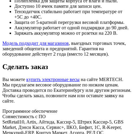
Полипленка для защиты корпуса от влаги и пыли.
Доступно 10 ячеек памяти для записи цен.
Тензодатчик стабильно работает при температуре от
+5С до +40С.
Защита от 5-кратной перегрузки весовой платформы.
Аккумулятор работает от одной подзарядки до 90 дней.
Заряжать аккумулятор можно от розетки на 220 В.
Модель подходит для магазинов
, выездных торговых точек,
заведений общепита и предприятий. Гарантия на
оборудование действует 2 года (вместо 12 месяцев).
Сделать заказ
Вы можете
купить электронные весы
на сайте MERTECH.
Мы предлагаем весовое оборудование по низким ценам.
Доставка проводится по Екатеринбургу или другим регионам.
Чтобы сделать заказ, позвоните нам или оставьте заявку на
сайте.
Программное обеспечение
Совместимость с ПО
SetRetail10, Artix, Айтида, Кассир-5, Штрих Кассир-5, GBS
Market, Дэнси Касса, Сервис+, IIKO, Бифит, 1С, R-Keeper,
Меркурий-ERP, Контур Маркет, Агорта, РЕД ОС