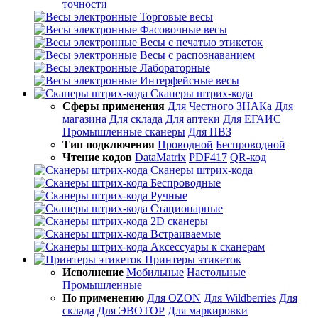
точности
Торговые весы
Фасовочные весы
Весы с печатью этикеток
Весы с распознаванием
Лабораторные
Интерфейсные весы
Сканеры штрих-кода
Сферы применения
Для Честного ЗНАКа
Для
магазина
Для склада
Для аптеки
Для ЕГАИС
Промышленные сканеры
Для ПВЗ
Тип подключения
Проводной
Беспроводной
Чтение кодов
DataMatrix
PDF417
QR-код
Сканеры штрих-кода
Беспроводные
Ручные
Стационарные
2D сканеры
Встраиваемые
Аксессуары к сканерам
Принтеры этикеток
Исполнение
Мобильные
Настольные
Промышленные
По применению
Для OZON
Для Wildberries
Для
склада
Для ЭВОТОР
Для маркировки