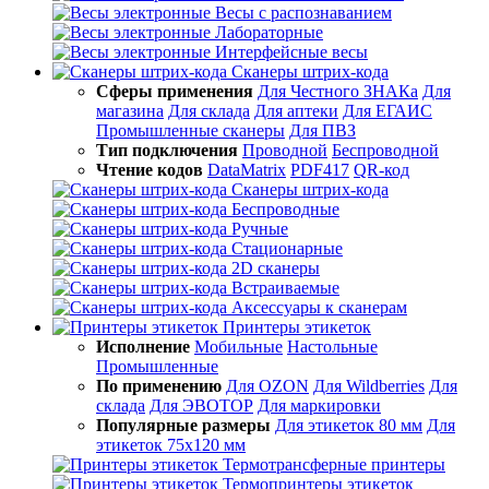
Весы с распознаванием
Лабораторные
Интерфейсные весы
Сканеры штрих-кода
Сферы применения
Для Честного ЗНАКа
Для
магазина
Для склада
Для аптеки
Для ЕГАИС
Промышленные сканеры
Для ПВЗ
Тип подключения
Проводной
Беспроводной
Чтение кодов
DataMatrix
PDF417
QR-код
Сканеры штрих-кода
Беспроводные
Ручные
Стационарные
2D сканеры
Встраиваемые
Аксессуары к сканерам
Принтеры этикеток
Исполнение
Мобильные
Настольные
Промышленные
По применению
Для OZON
Для Wildberries
Для
склада
Для ЭВОТОР
Для маркировки
Популярные размеры
Для этикеток 80 мм
Для
этикеток 75х120 мм
Термотрансферные принтеры
Термопринтеры этикеток