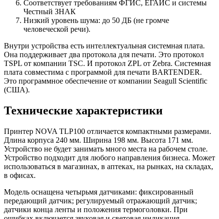
Соответствует требованиям ФГИС, ЕГАИС и системы
Честный ЗНАК
Низкий уровень шума: до 50 ДБ (не громче
человеческой речи).
Внутри устройства есть интеллектуальная системная плата.
Она поддерживает два протокола для печати. Это протокол
TSPL от компании TSC. И протокол ZPL от Zebra. Системная
плата совместима с программой для печати BARTENDER.
Это программное обеспечение от компании Seagull Scientific
(США).
Технические характеристики
Принтер NOVA TLP100 отличается компактными размерами.
Длина корпуса 240 мм. Ширина 198 мм. Высота 171 мм.
Устройство не будет занимать много места на рабочем столе.
Устройство подходит для любого направления бизнеса. Может
использоваться в магазинах, в аптеках, на рынках, на складах,
в офисах.
Модель оснащена четырьмя датчиками: фиксированный
передающий датчик; регулируемый отражающий датчик;
датчики конца ленты и положения термоголовки. При
ошибках включается звуковая и световая индикация.