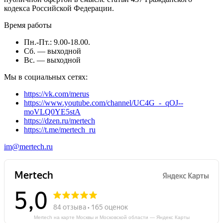
кодекса Российской Федерации.
Время работы
Пн.-Пт.: 9.00-18.00.
Сб. — выходной
Вс. — выходной
Мы в социальных сетях:
https://vk.com/merus
https://www.youtube.com/channel/UC4G_-_qOJ--
moVLQ0YE5stA
https://dzen.ru/mertech
https://t.me/mertech_ru
im@mertech.ru
Mertech на карте Москвы и Московской области — Яндекс Карты