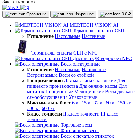
Заказать звонок
Сравнение
Избранное
0
0 ₽
MERTECH VISION-AI
Терминалы оплаты СБП
Исполнение
Настольные
Настенные
Терминалы оплаты СБП с NFC
Дисплей QR-кодов без NFC
Весы электронные
Исполнение
Настольные
Напольные
Встраиваемые
Весы со стойкой
По применению
Для магазина
Складские
Для
пищевого производства
Для онлайн кассы
Для
метизов
Порционные
Медицинские
Весы для касс
самообслуживания
Упаковочные
Максимальный вес
6 кг
15 кг
32 кг
60 кг
150 кг
300 кг
600 кг
Класс точности
II класс точности
III класс
точности
Торговые весы
Фасовочные весы
Весы с печатью этикеток