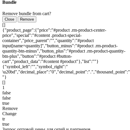
Bundle
Remove bundle from cart?
Close
Remove
[]
{"product_page":{"price":"#product .rm-product-center-
price","special":"#content .product-special-
container","price_parent":"","quantity":"#product
input[name=quantity]","button_minus":"#product .rm-product-
quantity-btn-minus","button_plus":"#product .rm-product-quantity-
btn-plus","button":"#product #button-
cart","product_data":"#content #product"},"list":""}
{"symbol_left":"","symbol_right":"
\u20bd","decimal_place":"0","decimal_point":".","thousand_point":"
"}
[]
1
false
false
true
Remove
Change
tr
true
Запрос оптовой цены для сетей и партнеров