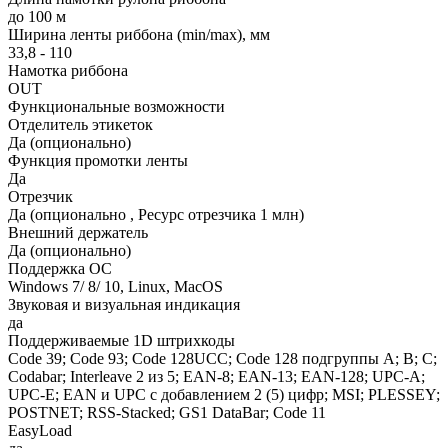
до 100 м
Ширина ленты риббона (min/max), мм
33,8 - 110
Намотка риббона
OUT
Функциональные возможности
Отделитель этикеток
Да (опционально)
Функция промотки ленты
Да
Отрезчик
Да (опционально , Ресурс отрезчика 1 млн)
Внешний держатель
Да (опционально)
Поддержка ОС
Windows 7/ 8/ 10, Linux, MacOS
Звуковая и визуальная индикация
да
Поддерживаемые 1D штрихкоды
Code 39; Code 93; Code 128UCC; Code 128 подгруппы A; B; C;
Codabar; Interleave 2 из 5; EAN-8; EAN-13; EAN-128; UPC-A;
UPC-E; EAN и UPC с добавлением 2 (5) цифр; MSI; PLESSEY;
POSTNET; RSS-Stacked; GS1 DataBar; Code 11
EasyLoad